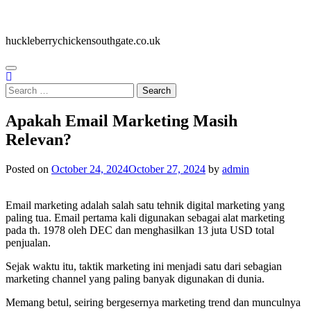
Skip
huckleberrychickensouthgate.co.uk
to
huckleberrychickensouthgate.co.uk
content
Search
for:
Apakah Email Marketing Masih
Relevan?
Posted on
October 24, 2024
October 27, 2024
by
admin
Email marketing adalah salah satu tehnik digital marketing yang
paling tua. Email pertama kali digunakan sebagai alat marketing
pada th. 1978 oleh DEC dan menghasilkan 13 juta USD total
penjualan.
Sejak waktu itu, taktik marketing ini menjadi satu dari sebagian
marketing channel yang paling banyak digunakan di dunia.
Memang betul, seiring bergesernya marketing trend dan munculnya