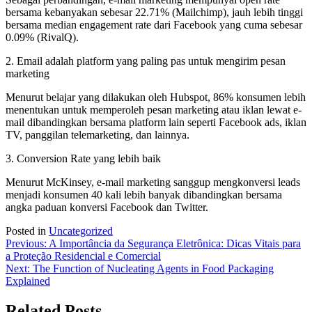
bersama kebanyakan sebesar 22.71% (Mailchimp), jauh lebih tinggi
bersama median engagement rate dari Facebook yang cuma sebesar
0.09% (RivalQ).
2. Email adalah platform yang paling pas untuk mengirim pesan
marketing
Menurut belajar yang dilakukan oleh Hubspot, 86% konsumen lebih
menentukan untuk memperoleh pesan marketing atau iklan lewat e-
mail dibandingkan bersama platform lain seperti Facebook ads, iklan
TV, panggilan telemarketing, dan lainnya.
3. Conversion Rate yang lebih baik
Menurut McKinsey, e-mail marketing sanggup mengkonversi leads
menjadi konsumen 40 kali lebih banyak dibandingkan bersama
angka paduan konversi Facebook dan Twitter.
Posted in
Uncategorized
Post
Previous:
A Importância da Segurança Eletrônica: Dicas Vitais para
a Proteção Residencial e Comercial
navigation
Next:
The Function of Nucleating Agents in Food Packaging
Explained
Related Posts