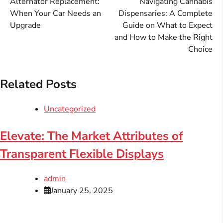
Alternator Replacement:
Navigating Cannabis
navigation
When Your Car Needs an
Dispensaries: A Complete
Upgrade
Guide on What to Expect
and How to Make the Right
Choice
Related Posts
Uncategorized
Elevate: The Market Attributes of
Transparent Flexible Displays
admin
January 25, 2025